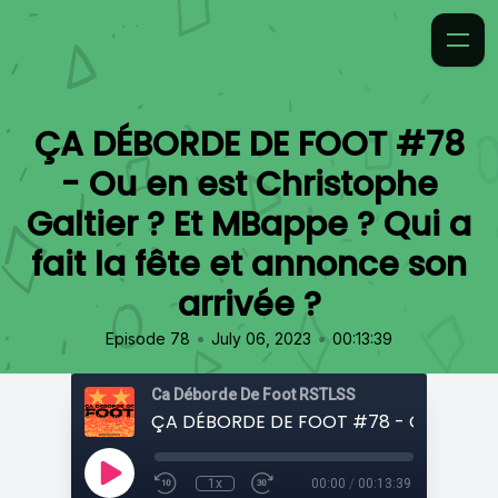
ÇA DÉBORDE DE FOOT #78
- Ou en est Christophe
Galtier ? Et MBappe ? Qui a
fait la fête et annonce son
arrivée ?
•
•
Episode 78
July 06, 2023
00:13:39
Ca Déborde De Foot RSTLSS
1x
00:00
/
00:13:39