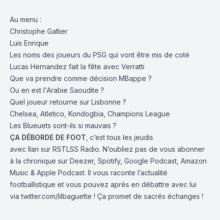
Au menu :
Christophe Galtier
Luis Enrique
Les noms des joueurs du PSG qui vont être mis de coté
Lucas Hernandez fait la fête avec Verratti
Que va prendre comme décision MBappe ?
Ou en est l'Arabie Saoudite ?
Quel joueur retourne sur Lisbonne ?
Chelsea, Atletico, Kondogbia, Champions League
Les Blueuets sont-ils si mauvais ?
ÇA DÉBORDE DE FOOT
, c’est tous les jeudis
avec
Ilan
sur
RSTLSS Radio
. N’oubliez pas de vous abonner
à la chronique sur
Deezer
,
Spotify
,
Google Podcast
,
Amazon
Music
&
Apple Podcast
. Il vous raconte l’actualité
footballistique et vous pouvez après en débattre avec lui
via
twitter.com/lilbaguette
! Ça promet de sacrés échanges !