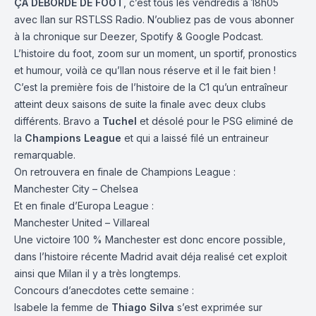
ÇA DÉBORDE DE FOOT
, c’est tous les vendredis à 18h05
avec
Ilan
sur
RSTLSS Radio
. N’oubliez pas de vous abonner
à la chronique sur
Deezer
,
Spotify
&
Google Podcast
.
L’histoire du foot, zoom sur un moment, un sportif, pronostics
et humour, voilà ce qu’Ilan nous réserve et il le fait bien !
C’est la première fois de l’histoire de la C1 qu’un entraîneur
atteint deux saisons de suite la finale avec deux clubs
différents. Bravo a
Tuchel
et désolé pour le PSG eliminé de
la
Champions League
et qui a laissé filé un entraineur
remarquable.
On retrouvera en finale de Champions League :
Manchester City – Chelsea
Et en finale d’Europa League :
Manchester United – Villareal
Une victoire 100 % Manchester est donc encore possible,
dans l’histoire récente Madrid avait déja realisé cet exploit
ainsi que Milan il y a très longtemps.
Concours d’anecdotes cette semaine :
Isabele la femme de
Thiago Silva
s’est exprimée sur