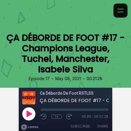
ÇA DÉBORDE DE FOOT #17 -
Champions League,
Tuchel, Manchester,
Isabele Silva
•
•
Episode 17
May 08, 2021
00:21:28
Ca Déborde De Foot RSTLSS
1x
00:00
/
00:21:28
SUBSCRIBE
SHARE