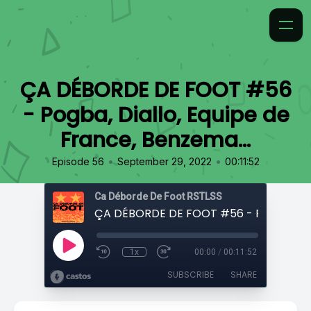
ÇA DÉBORDE DE FOOT #56
- Pogba, Diallo, Equipe de
France, Benzema...
•
•
Episode 56
September 29, 2022
00:11:52
Ca Déborde De Foot RSTLSS
1x
00:00
/
00:11:52
SUBSCRIBE
SHARE