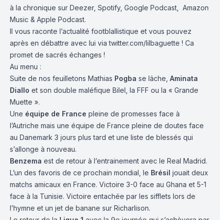
à la chronique sur
Deezer
,
Spotify
,
Google Podcast
,
Amazon
Music
&
Apple Podcast
.
Il vous raconte l’actualité footblallistique et vous pouvez
après en débattre avec lui via
twitter.com/lilbaguette
! Ca
promet de sacrés échanges !
Au menu :
Suite de nos feuilletons Mathias
Pogba
se lâche,
Aminata
Diallo
et son double maléfique Bilel, la FFF ou la « Grande
Muette ».
Une
équipe de France
pleine de promesses face à
l’Autriche mais une équipe de France pleine de doutes face
au Danemark 3 jours plus tard et une liste de blessés qui
s’allonge à nouveau.
Benzema
est de retour à l’entrainement avec le Real Madrid.
L’un des favoris de ce prochain mondial, le
Brésil
jouait deux
matchs amicaux en France. Victoire 3-0 face au Ghana et 5-1
face à la Tunisie. Victoire entachée par les sifflets lors de
l’hymne et un jet de banane sur Richarlison.
Le retour de la
Ligue 1
avec la 9e journée qui s’achèvera par