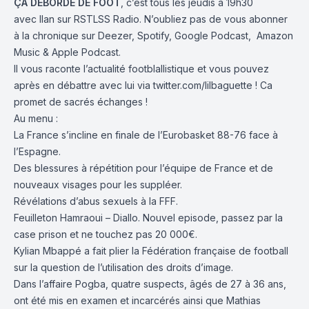
ÇA DÉBORDE DE FOOT
, c’est tous les jeudis à 19h30
avec
Ilan
sur
RSTLSS Radio
. N’oubliez pas de vous abonner
à la chronique sur
Deezer
,
Spotify
,
Google Podcast
,
Amazon
Music
&
Apple Podcast
.
Il vous raconte l’actualité footblallistique et vous pouvez
après en débattre avec lui via
twitter.com/lilbaguette
! Ca
promet de sacrés échanges !
Au menu :
La France s’incline en finale de l’Eurobasket 88-76 face à
l’Espagne.
Des blessures à répétition pour l’équipe de France et de
nouveaux visages pour les suppléer.
Révélations d’abus sexuels à la FFF.
Feuilleton Hamraoui – Diallo. Nouvel episode, passez par la
case prison et ne touchez pas 20 000€.
Kylian Mbappé a fait plier la Fédération française de football
sur la question de l’utilisation des droits d’image.
Dans l’affaire Pogba, quatre suspects, âgés de 27 à 36 ans,
ont été mis en examen et incarcérés ainsi que Mathias