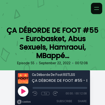
ÇA DÉBORDE DE FOOT #55
- Eurobasket, Abus
Sexuels, Hamraoui,
MBappé...
•
•
Episode 55
September 22, 2022
00:12:08
Ca Déborde De Foot RSTLSS
1x
00:00
/
00:12:08
SUBSCRIBE
SHARE