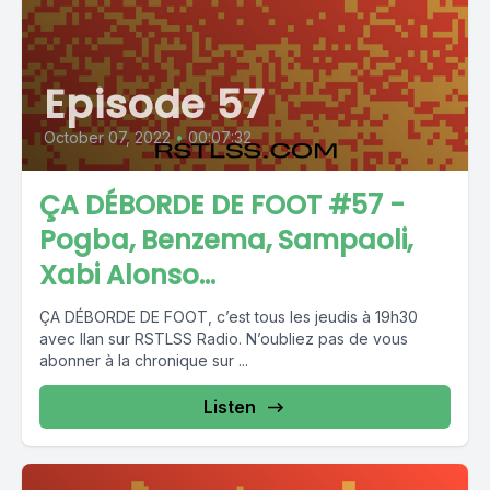
Episode 57
October 07, 2022
•
00:07:32
ÇA DÉBORDE DE FOOT #57 -
Pogba, Benzema, Sampaoli,
Xabi Alonso...
ÇA DÉBORDE DE FOOT, c’est tous les jeudis à 19h30
avec Ilan sur RSTLSS Radio. N’oubliez pas de vous
abonner à la chronique sur ...
Listen