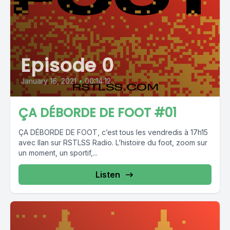
Episode 0
January 16, 2021
•
00:14:12
ÇA DÉBORDE DE FOOT #01
ÇA DÉBORDE DE FOOT, c’est tous les vendredis à 17h15
avec Ilan sur RSTLSS Radio. L’histoire du foot, zoom sur
un moment, un sportif,...
Listen