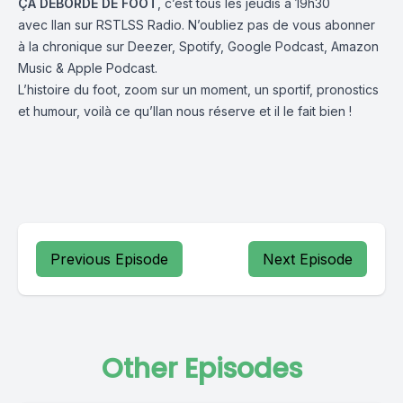
ÇA DÉBORDE DE FOOT
, c’est tous les jeudis à 19h30
avec
Ilan
sur
RSTLSS Radio
. N’oubliez pas de vous abonner
à la chronique sur
Deezer
,
Spotify
,
Google Podcast
,
Amazon
Music
&
Apple Podcast
.
L’histoire du foot, zoom sur un moment, un sportif, pronostics
et humour, voilà ce qu’Ilan nous réserve et il le fait bien !
Previous Episode
Next Episode
Other Episodes