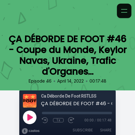
ÇA DÉBORDE DE FOOT #46
- Coupe du Monde, Keylor
Navas, Ukraine, Trafic
d'Organes...
•
•
Episode 46
April 14, 2022
00:17:48
Ca Déborde De Foot RSTLSS
1x
00:00
/
00:17:48
SUBSCRIBE
SHARE