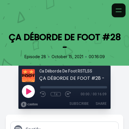
ÇA DÉBORDE DE FOOT #28
-
•
•
Episode 28
October 15, 2021
00:16:09
Ca Déborde De Foot RSTLSS
ÇA DÉBORDE DE FOOT #28 -
1x
00:00
/
00:16:09
SUBSCRIBE
SHARE