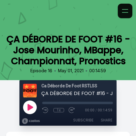
ÇA DÉBORDE DE FOOT #16 -
Jose Mourinho, MBappe,
Championnat, Pronostics
•
•
Episode 16
May 01, 2021
00:14:59
Ca Déborde De Foot RSTLSS
1x
00:00
/
00:14:59
SUBSCRIBE
SHARE