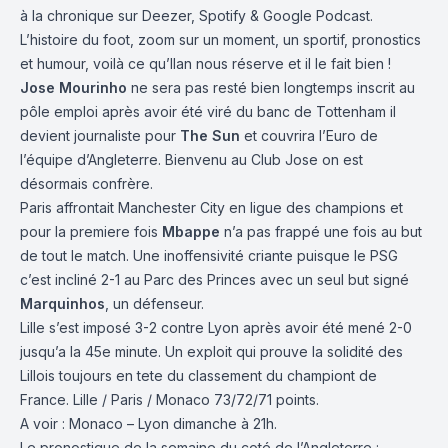
à la chronique sur
Deezer
,
Spotify
&
Google Podcast
.
L’histoire du foot, zoom sur un moment, un sportif, pronostics
et humour, voilà ce qu’Ilan nous réserve et il le fait bien !
Jose Mourinho
ne sera pas resté bien longtemps inscrit au
pôle emploi après avoir été viré du banc de Tottenham il
devient journaliste pour
The Sun
et couvrira l’Euro de
l’équipe d’Angleterre. Bienvenu au Club Jose on est
désormais confrère.
Paris affrontait Manchester City en ligue des champions et
pour la premiere fois
Mbappe
n’a pas frappé une fois au but
de tout le match. Une inoffensivité criante puisque le PSG
c’est incliné 2-1 au Parc des Princes avec un seul but signé
Marquinhos
, un défenseur.
Lille s’est imposé 3-2 contre Lyon après avoir été mené 2-0
jusqu’a la 45e minute. Un exploit qui prouve la solidité des
Lillois toujours en tete du classement du championt de
France. Lille / Paris / Monaco 73/72/71 points.
A voir : Monaco – Lyon dimanche à 21h.
Le pronostique de la semaine du coté de l’Angleterre :