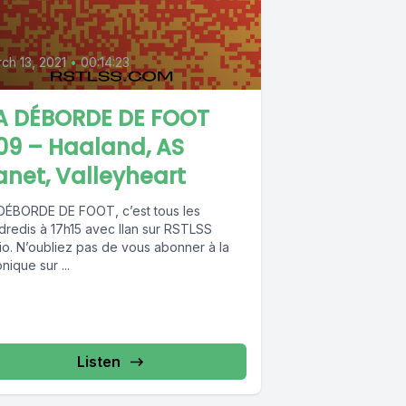
0
ch 13, 2021
•
00:14:23
A DÉBORDE DE FOOT
09 – Haaland, AS
net, Valleyheart
DÉBORDE DE FOOT, c’est tous les
dredis à 17h15 avec Ilan sur RSTLSS
io. N’oubliez pas de vous abonner à la
nique sur ...
Listen