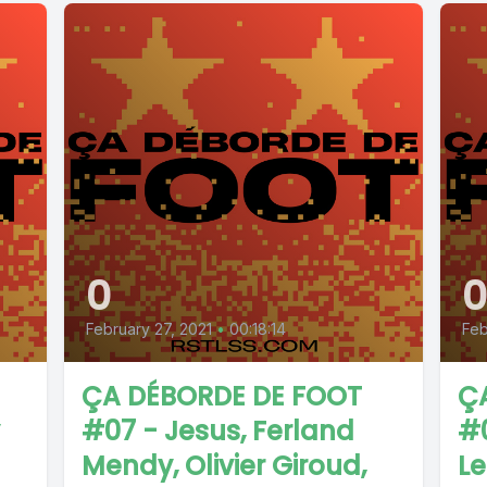
0
February 27, 2021
•
00:18:14
Feb
ÇA DÉBORDE DE FOOT
Ç
#07 - Jesus, Ferland
#
Mendy, Olivier Giroud,
Le