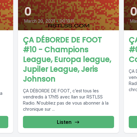
0
March 20, 2021
•
00:13:11
Mar
ÇA DÉBORDE DE FOOT
Ç
#10 - Champions
#
League, Europa league,
Ca
Jupiler League, Jeris
ÇA 
Johnson
ven
Rad
chro
ÇA DÉBORDE DE FOOT, c’est tous les
la
vendredis à 17h15 avec Ilan sur RSTLSS
Radio. N’oubliez pas de vous abonner à la
chronique sur ...
Listen