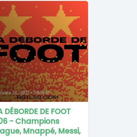
0
ruary 20, 2021
•
00:15:31
A DÉBORDE DE FOOT
06 - Champions
ague, Mnappé, Messi,