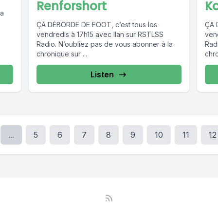
Renforshort
K
la
ÇA DÉBORDE DE FOOT, c’est tous les
ÇA 
vendredis à 17h15 avec Ilan sur RSTLSS
ven
Radio. N’oubliez pas de vous abonner à la
Rad
chronique sur ...
chro
Listen
...
5
6
7
8
9
10
11
12