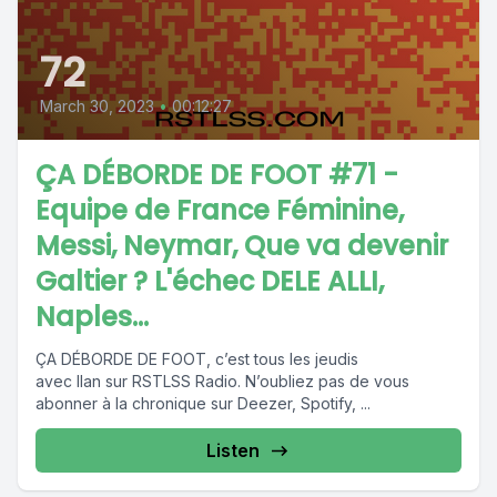
72
March 30, 2023
•
00:12:27
ÇA DÉBORDE DE FOOT #71 -
Equipe de France Féminine,
Messi, Neymar, Que va devenir
Galtier ? L'échec DELE ALLI,
Naples...
ÇA DÉBORDE DE FOOT, c’est tous les jeudis
avec Ilan sur RSTLSS Radio. N’oubliez pas de vous
abonner à la chronique sur Deezer, Spotify, ...
Listen