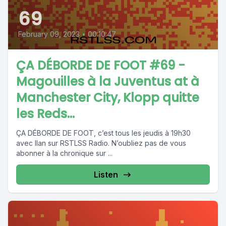
69
February 09, 2023
•
00:10:47
ÇA DÉBORDE DE FOOT #69 -
Magouilles à la Juventus at à
Manchester City, Klopp quitte
les Reds...
ÇA DÉBORDE DE FOOT, c’est tous les jeudis à 19h30
avec Ilan sur RSTLSS Radio. N’oubliez pas de vous
abonner à la chronique sur ...
Listen